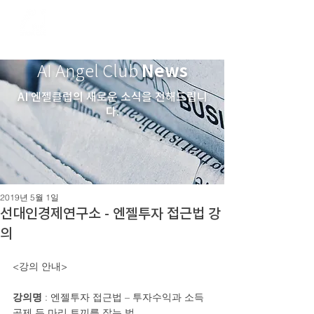
News
AI Angel Club
AI 엔젤클럽의 새로운 소식을 전해드립니
다.
2019년 5월 1일
선대인경제연구소 - 엔젤투자 접근법 강
의
<강의 안내>
강의명 
: 엔젤투자 접근법 – 투자수익과 소득
공제 두 마리 토끼를 잡는 법